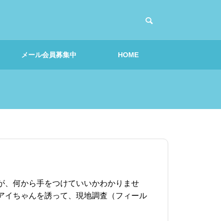
メール会員募集中
HOME
体感編｜プロジェクト
を擬似体感しよう
解説｜アイデア発想
が、何から手をつけていいかわかりませ
アイちゃんを誘って、現地調査（フィール