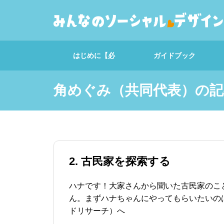
はじめに【必
ガイドブック
読！】
角めぐみ（共同代表）の記
心の準備編｜デザイン
する力を育てよう
2. 古民家を探索する
解説｜デザインリサー
ハナです！大家さんから聞いた古民家のこ
チ
ん。まずハナちゃんにやってもらいたいの
ドリサーチ）へ