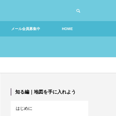
メール会員募集中
HOME
体感編｜プロジェクト
を擬似体感しよう
知る編｜地図を手に入れよう
解説｜アイデア発想
はじめに
創造力を解き放とう！