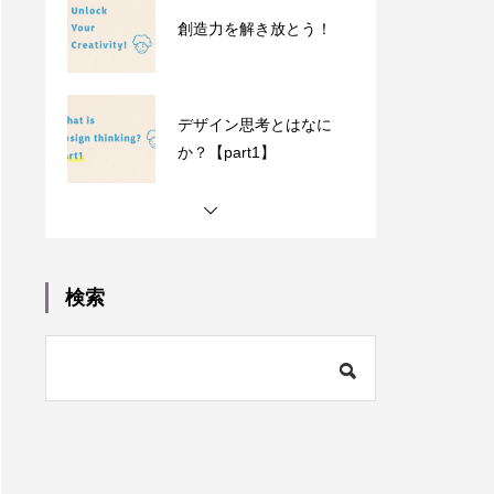
デザイン思考とはなに
か？【part1】
デザイン思考とはなに
か？【part2】
デザインする力はみんな
が持っている。誰かのた
めに行動したい人に向け
検索
た「みんなのソーシャル
デザインガイドブック」
を公開しました
創造力を解き放とう！
デザイン思考とはなに
か？【part1】