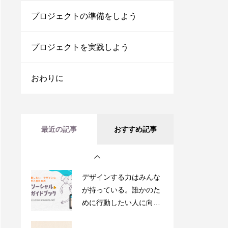
プロジェクトの準備をしよう
デザイン思考とはなに
か？【part1】
プロジェクトを実践しよう
おわりに
デザイン思考とはなに
か？【part2】
デザインする力はみんな
最近の記事
おすすめ記事
が持っている。誰かのた
めに行動したい人に向け
た「みんなのソーシャル
デザインガイドブック」
を公開しました
創造力を解き放とう！